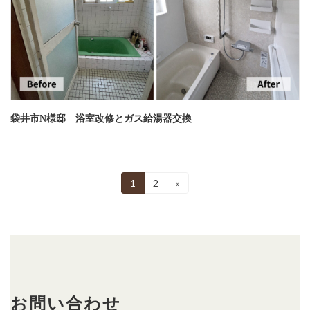
袋井市N様邸 浴室改修とガス給湯器交換
投
1
2
»
固
固
定
定
稿
ペ
ペ
ー
ー
の
ジ
ジ
ペ
ー
ジ
お問い合わせ