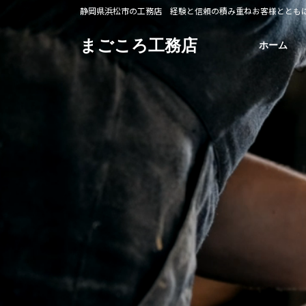
コ
ナ
静岡県浜松市の工務店 経験と信頼の積み重ねお客様ととも
ン
ビ
テ
ゲ
まごころ工務店
ホーム
ン
ー
ツ
シ
へ
ョ
ス
ン
キ
に
ッ
移
プ
動