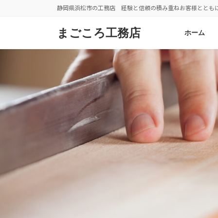
コ
ナ
静岡県浜松市の工務店 経験と信頼の積み重ねお客様ととも
ン
ビ
テ
ゲ
まごころ工務店
ホーム
ン
ー
ツ
シ
へ
ョ
ス
ン
キ
に
ッ
移
プ
動